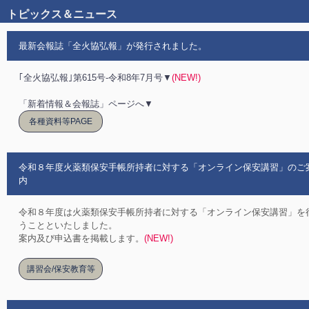
トピックス＆ニュース
最新会報誌「全火協弘報」が発行されました。
｢全火協弘報｣第615号-令和8年7月号▼
(NEW!)
「新着情報＆会報誌」ページへ▼
各種資料等PAGE
令和８年度火薬類保安手帳所持者に対する「オンライン保安講習」のご
内
令和８年度は火薬類保安手帳所持者に対する「オンライン保安講習」を
うことといたしました。
案内及び申込書を掲載します。
(NEW!)
講習会/保安教育等