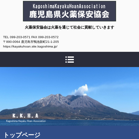
鹿児島県火薬保安協会
火薬保安協会は火薬を通じて社会に貢献していきます
TEL 099-203-0571 FAX 099-203-0572
〒890-0064 鹿児島市鴨池新町21-1-205
https://kayakuhoan.site.kagoshima.jp/
トップページ